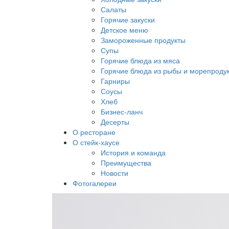
Салаты
Горячие закуски
Детское меню
Замороженные продукты
Супы
Горячие блюда из мяса
Горячие блюда из рыбы и морепроду
Гарниры
Соусы
Хлеб
Бизнес-ланч
Десерты
О ресторане
О стейк-хаусе
История и команда
Преимущества
Новости
Фотогалереи