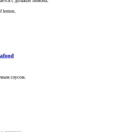
ется с долькой лимона.
of lemon.
eafood
евым соусом.