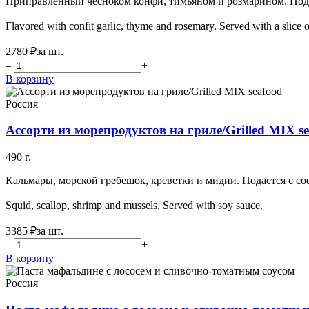
Приправленный чесноком конфи, тимьяном и розмарином. Пода
Flavored with confit garlic, thyme and rosemary. Served with a slice 
2780 ₽
за шт.
–
+
В корзину
Россия
Ассорти из морепродуктов на гриле/Grilled MIX s
490 г.
Кальмары, морской гребешок, креветки и мидии. Подается с со
Squid, scallop, shrimp and mussels. Served with soy sauce.
3385 ₽
за шт.
–
+
В корзину
Россия