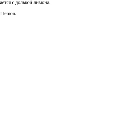
ется с долькой лимона.
of lemon.