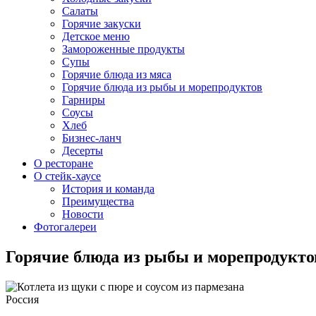
Салаты
Горячие закуски
Детское меню
Замороженные продукты
Супы
Горячие блюда из мяса
Горячие блюда из рыбы и морепродуктов
Гарниры
Соусы
Хлеб
Бизнес-ланч
Десерты
О ресторане
О стейк-хаусе
История и команда
Преимущества
Новости
Фотогалереи
Горячие блюда из рыбы и морепродукто
Россия