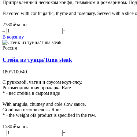
Приправленный чесноком конфи, тимьяном и розмарином. Пода
Flavored with confit garlic, thyme and rosemary. Served with a slice 
2780 ₽
за шт.
–
+
В корзину
Россия
Стейк из тунца/Tuna steak
180*/100/40
С рукколой, чатни и соусом коул-слоу.
Рекомендованная прожарка Rare.
* - вес стейка в сыром виде
With arugula, chutney and cole slow sauce.
Goodman recommends - Rare.
* - the weight ofa product is specified in the raw.
1580 ₽
за шт.
–
+