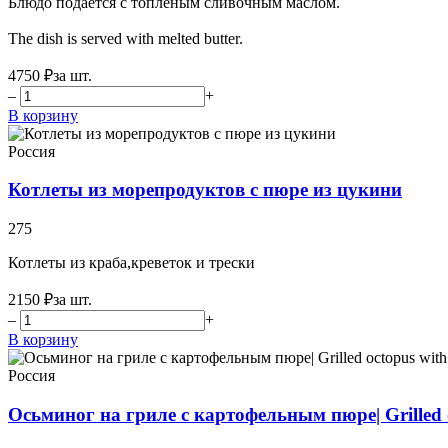
Блюдо подается с топленым сливочным маслом.
The dish is served with melted butter.
4750 ₽
за шт.
–
+
В корзину
Россия
Котлеты из морепродуктов с пюре из цукини
275
Котлеты из краба,креветок и трески
2150 ₽
за шт.
–
+
В корзину
Россия
Осьминог на гриле с картофельным пюре| Grilled o