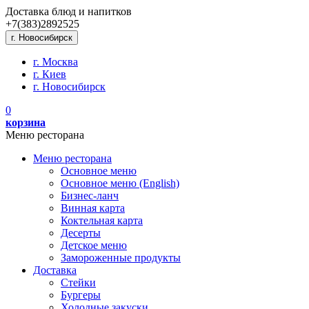
Доставка блюд и напитков
+7(383)
289
25
25
г. Новосибирск
г. Москва
г. Киев
г. Новосибирск
0
корзина
Меню ресторана
Меню ресторана
Основное меню
Основное меню (English)
Бизнес-ланч
Винная карта
Коктельная карта
Десерты
Детское меню
Замороженные продукты
Доставка
Стейки
Бургеры
Холодные закуски