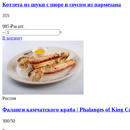
Котлета из щуки с пюре и соусом из пармезана
355
985 ₽
за шт.
–
+
В корзину
Россия
Фаланги камчатского краба | Phalanges of King C
300/50