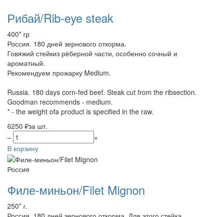
Рибай/Rib-eye steak
400* гр
Россия. 180 дней зернового откорма.
Говяжий стейкиз рёберной части, особенно сочный и
ароматный.
Рекомендуем прожарку Medium.
Russia. 180 days corn-fed beef. Steak cut from the ribsection.
Goodman recommends - medium.
* - the weight ofa product is specified in the raw.
6250 ₽
за шт.
–
+
В корзину
Россия
Филе-миньон/Filet Mignon
250* г.
Россия, 180 дней зернового откорма. Для этого стейка