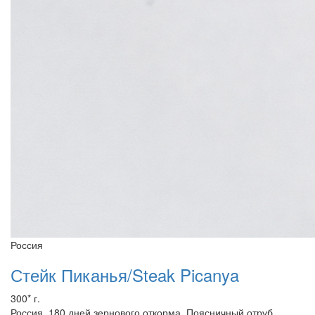
Россия
Стейк Пиканья/Steak Picanya
300* г.
Россия. 180 дней зернового откорма. Поясничный отруб