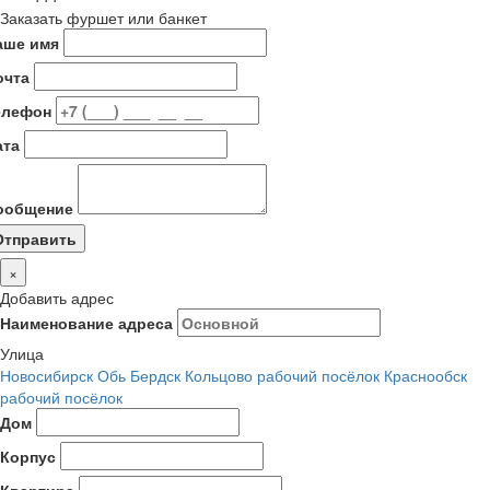
Заказать фуршет или банкет
аше имя
очта
елефон
ата
ообщение
×
Добавить адрес
Наименование адреса
Улица
Новосибирск
Обь
Бердск
Кольцово рабочий посёлок
Краснообск
рабочий посёлок
Дом
Корпус