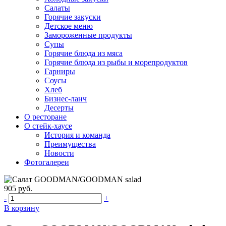
Салаты
Горячие закуски
Детское меню
Замороженные продукты
Супы
Горячие блюда из мяса
Горячие блюда из рыбы и морепродуктов
Гарниры
Соусы
Хлеб
Бизнес-ланч
Десерты
О ресторане
О стейк-хаусе
История и команда
Преимущества
Новости
Фотогалереи
905 руб.
-
+
В корзину