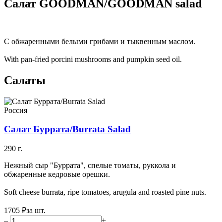
Салат GOODMAN/GOODMAN salad
С обжаренными белыми грибами и тыквенным маслом.
With pan-fried porcini mushrooms and pumpkin seed oil.
Салаты
Россия
Салат Буррата/Burrata Salad
290 г.
Нежный сыр "Буррата", спелые томаты, руккола и
обжаренные кедровые орешки.
Soft cheese burrata, ripe tomatoes, arugula and roasted pine nuts.
1705 ₽
за шт.
–
+