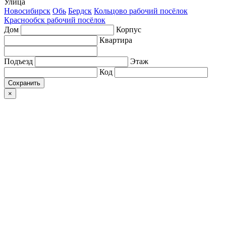
Улица
Новосибирск
Обь
Бердск
Кольцово рабочий посёлок
Краснообск рабочий посёлок
Дом
Корпус
Квартира
Подъезд
Этаж
Код
Сохранить
×