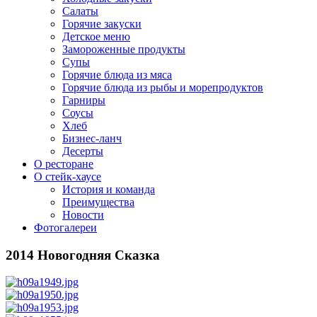
Салаты
Горячие закуски
Детское меню
Замороженные продукты
Супы
Горячие блюда из мяса
Горячие блюда из рыбы и морепродуктов
Гарниры
Соусы
Хлеб
Бизнес-ланч
Десерты
О ресторане
О стейк-хаусе
История и команда
Преимущества
Новости
Фотогалереи
2014 Новогодняя Сказка