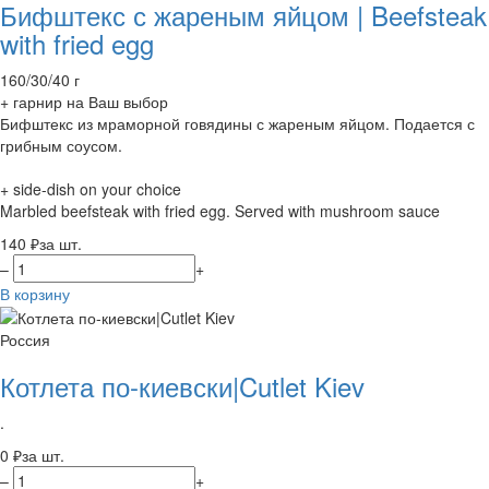
Бифштекс с жареным яйцом | Beefsteak
with fried egg
160/30/40 г
+ гарнир на Ваш выбор
Бифштекс из мраморной говядины с жареным яйцом. Подается с
грибным соусом.
+ side-dish on your choice
Marbled beefsteak with fried egg. Served with mushroom sauce
140 ₽
за шт.
–
+
В корзину
Россия
Котлета по-киевски|Cutlet Kiev
.
0 ₽
за шт.
–
+