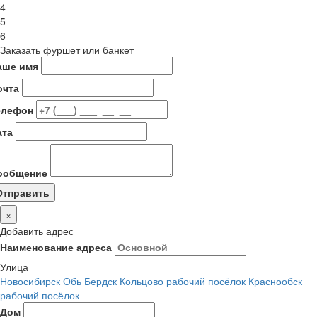
4
5
6
Заказать фуршет или банкет
аше имя
очта
елефон
ата
ообщение
×
Добавить адрес
Наименование адреса
Улица
Новосибирск
Обь
Бердск
Кольцово рабочий посёлок
Краснообск
рабочий посёлок
Дом