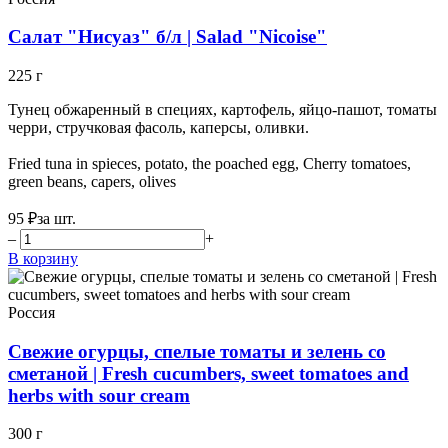
Салат "Нисуаз" б/л | Salad "Nicoise"
225 г
Тунец обжаренный в специях, картофель, яйцо-пашот, томаты
черри, стручковая фасоль, каперсы, оливки.
Fried tuna in spieces, potato, the poached egg, Cherry tomatoes,
green beans, capers, olives
95 ₽
за шт.
–
+
В корзину
Россия
Свежие огурцы, спелые томаты и зелень со
сметаной | Fresh cucumbers, sweet tomatoes and
herbs with sour cream
300 г