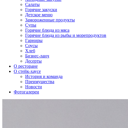
Салаты
Горячие закуски
Детское меню
Замороженные продукты
Супы
Горячие блюда из мяса
Горячие блюда из рыбы и морепродуктов
Гарниры
Соусы
Хлеб
Бизнес-ланч
Десерты
О ресторане
О стейк-хаусе
История и команда
Преимущества
Новости
Фотогалереи