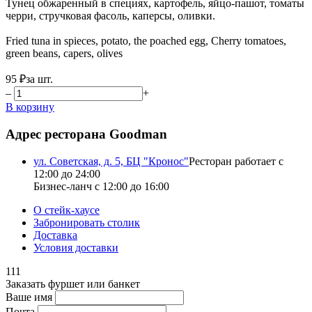
Тунец обжаренный в специях, картофель, яйцо-пашот, томаты
черри, стручковая фасоль, каперсы, оливки.
Fried tuna in spieces, potato, the poached egg, Cherry tomatoes,
green beans, capers, olives
95 ₽
за шт.
–
+
В корзину
Адрес ресторана Goodman
ул. Советская, д. 5, БЦ "Кронос"
Ресторан работает с
12:00 до 24:00
Бизнес-ланч с 12:00 до 16:00
О стейк-хаусе
Забронировать столик
Доставка
Условия доставки
111
Заказать фуршет или банкет
Ваше имя
Почта