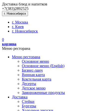
Доставка блюд и напитков
+7(383)
289
25
25
г. Новосибирск
г. Москва
г. Киев
г. Новосибирск
0
корзина
Меню ресторана
Меню ресторана
Основное меню
Основное меню (English)
Бизнес-ланч
Винная карта
Коктельная карта
Десерты
Детское меню
Замороженные продукты
Доставка
Стейки
Бургеры
Холодные закуски