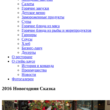
Салаты
Горячие закуски
Детское меню
Замороженные продукты
Супы
Горячие блюда из мяса
Горячие блюда из рыбы и морепродуктов
Гарниры
Соусы
Хлеб
Бизнес-ланч
Десерты
О ресторане
О стейк-хаусе
История и команда
Преимущества
Новости
Фотогалереи
2016 Новогодняя Сказка