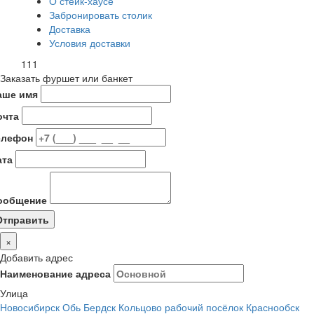
О стейк-хаусе
Забронировать столик
Доставка
Условия доставки
111
Заказать фуршет или банкет
аше имя
очта
елефон
ата
ообщение
×
Добавить адрес
Наименование адреса
Улица
Новосибирск
Обь
Бердск
Кольцово рабочий посёлок
Краснообск