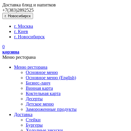
Доставка блюд и напитков
+7(383)
289
25
25
г. Новосибирск
г. Москва
г. Киев
г. Новосибирск
0
корзина
Меню ресторана
Меню ресторана
Основное меню
Основное меню (English)
Бизнес-ланч
Винная карта
Коктельная карта
Десерты
Детское меню
Замороженные продукты
Доставка
Стейки
Бургеры
Холодные закуски