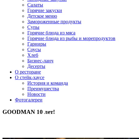
Салаты
Горячие закуски
Детское меню
Замороженные продукты
Супы
Горячие блюда из мяса
Горячие блюда из рыбы и морепродуктов
Гарниры
Соусы
Хлеб
Бизнес-ланч
Десерты
О ресторане
О стейк-хаусе
История и команда
Преимущества
Новости
Фотогалереи
GOODMAN 10 лет!