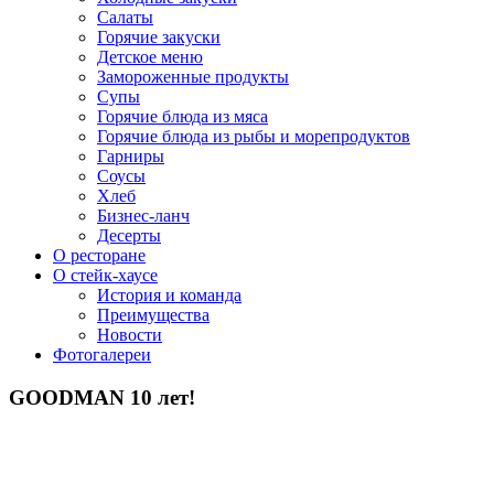
Салаты
Горячие закуски
Детское меню
Замороженные продукты
Супы
Горячие блюда из мяса
Горячие блюда из рыбы и морепродуктов
Гарниры
Соусы
Хлеб
Бизнес-ланч
Десерты
О ресторане
О стейк-хаусе
История и команда
Преимущества
Новости
Фотогалереи
GOODMAN 10 лет!