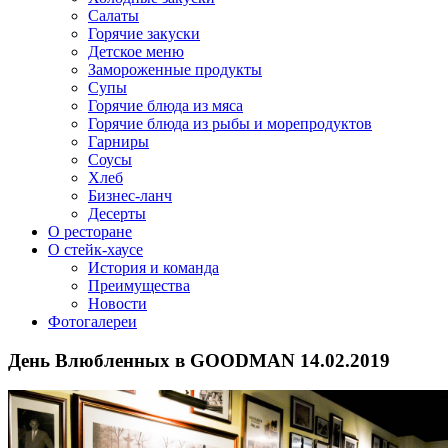
Салаты
Горячие закуски
Детское меню
Замороженные продукты
Супы
Горячие блюда из мяса
Горячие блюда из рыбы и морепродуктов
Гарниры
Соусы
Хлеб
Бизнес-ланч
Десерты
О ресторане
О стейк-хаусе
История и команда
Преимущества
Новости
Фотогалереи
День Влюбленных в GOODMAN 14.02.2019