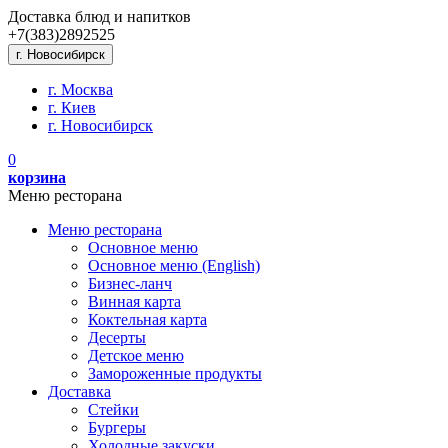
Доставка блюд и напитков
+7(383)
289
25
25
г. Новосибирск
г. Москва
г. Киев
г. Новосибирск
0
корзина
Меню ресторана
Меню ресторана
Основное меню
Основное меню (English)
Бизнес-ланч
Винная карта
Коктельная карта
Десерты
Детское меню
Замороженные продукты
Доставка
Стейки
Бургеры
Холодные закуски