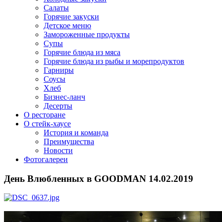
Салаты
Горячие закуски
Детское меню
Замороженные продукты
Супы
Горячие блюда из мяса
Горячие блюда из рыбы и морепродуктов
Гарниры
Соусы
Хлеб
Бизнес-ланч
Десерты
О ресторане
О стейк-хаусе
История и команда
Преимущества
Новости
Фотогалереи
День Влюбленных в GOODMAN 14.02.2019