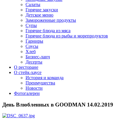
Салаты
Горячие закуски
Детское меню
Замороженные продукты
Супы
Горячие блюда из мяса
Горячие блюда из рыбы и морепродуктов
Гарниры
Соусы
Хлеб
Бизнес-ланч
Десерты
О ресторане
О стейк-хаусе
История и команда
Преимущества
Новости
Фотогалереи
День Влюбленных в GOODMAN 14.02.2019